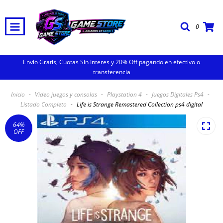
0
Envio Gratis, Cuotas Sin Interes y 20% Off pagando en efectivo o
transferencia
Inicio
-
Video juegos y consolas
-
Playstation 4
-
Juegos Digitales Ps4
-
Listado Completo
-
Life is Strange Remastered Collection ps4 digital
64
%
OFF