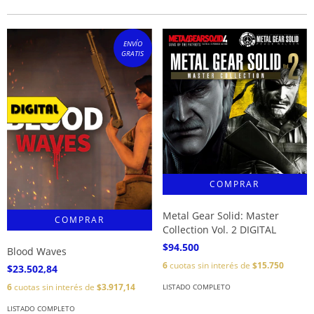
ENVÍO
GRATIS
Metal Gear Solid: Master
Collection Vol. 2 DIGITAL
$94.500
Blood Waves
6
cuotas sin interés de
$15.750
$23.502,84
6
cuotas sin interés de
$3.917,14
LISTADO COMPLETO
LISTADO COMPLETO