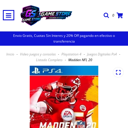
0
Envio Gratis, Cuotas Sin Interes y 20% Off pagando en efectivo o
transferencia
Inicio
-
Video juegos y consolas
-
Playstation 4
-
Juegos Digitales Ps4
-
Listado Completo
-
Madden NFL 20