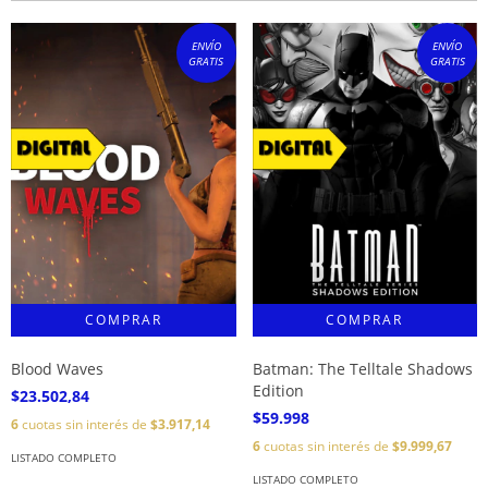
ENVÍO
ENVÍO
GRATIS
GRATIS
Blood Waves
Batman: The Telltale Shadows
Edition
$23.502,84
$59.998
6
cuotas sin interés de
$3.917,14
6
cuotas sin interés de
$9.999,67
LISTADO COMPLETO
LISTADO COMPLETO