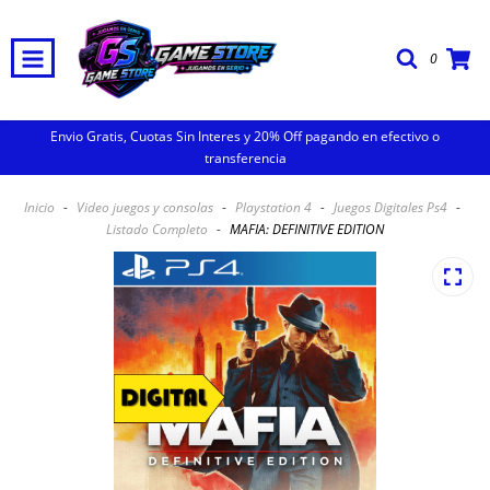
0
Envio Gratis, Cuotas Sin Interes y 20% Off pagando en efectivo o
transferencia
Inicio
-
Video juegos y consolas
-
Playstation 4
-
Juegos Digitales Ps4
-
Listado Completo
-
MAFIA: DEFINITIVE EDITION