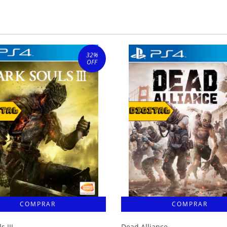
32
%
OFF
s III
Dead Alliance