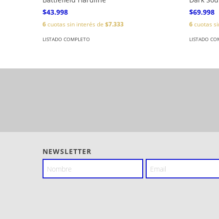
$43.998
$69.998
6
cuotas sin interés de
$7.333
6
cuotas si
LISTADO COMPLETO
LISTADO CO
NEWSLETTER