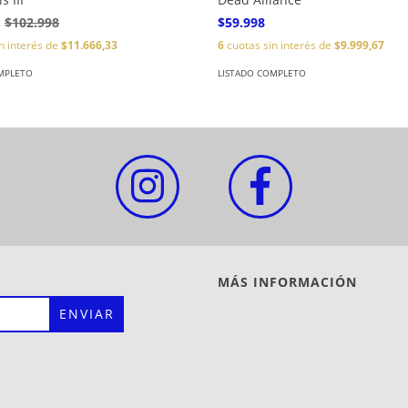
$102.998
$59.998
n interés de
$11.666,33
6
cuotas sin interés de
$9.999,67
MPLETO
LISTADO COMPLETO
MÁS INFORMACIÓN