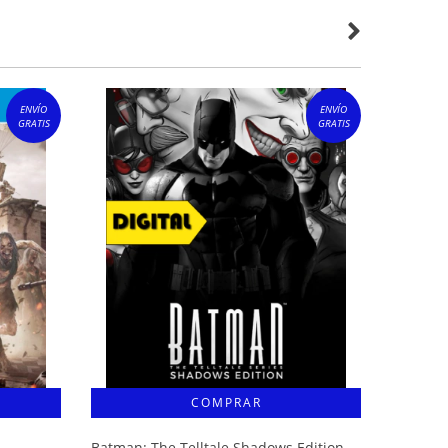
ENVÍO
ENVÍO
GRATIS
GRATIS
Batman: The Telltale Shadows Edition
Days Go