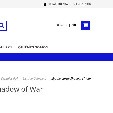
CREAR CUENTA
-
INICIAR SESIÓN
0
Items
|
$0
AL 2X1
QUIÉNES SOMOS
 Digitales Ps4
-
Listado Completo
-
Middle-earth: Shadow of War
Shadow of War