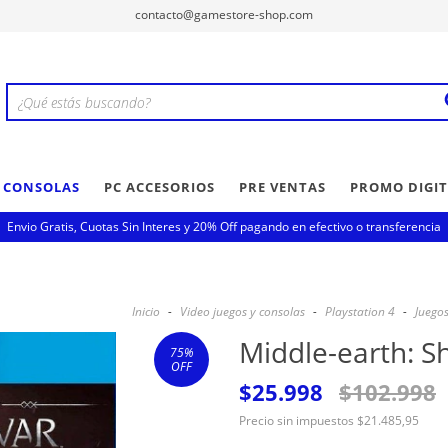
contacto@gamestore-shop.com
Y CONSOLAS
PC ACCESORIOS
PRE VENTAS
PROMO DIGIT
Envio Gratis, Cuotas Sin Interes y 20% Off pagando en efectivo o transferencia
Inicio
-
Video juegos y consolas
-
Playstation 4
-
Juegos
Middle-earth: 
75
%
OFF
$25.998
$102.998
Precio sin impuestos
$21.485,95