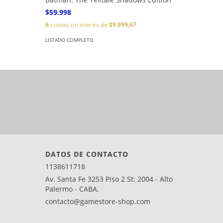
$59.998
$72.998
6
cuotas sin interés de
$9.999,67
6
cuotas s
LISTADO COMPLETO
LISTADO C
DATOS DE CONTACTO
1138611718
Av. Santa Fe 3253 Piso 2 St: 2004 - Alto
Palermo - CABA.
contacto@gamestore-shop.com