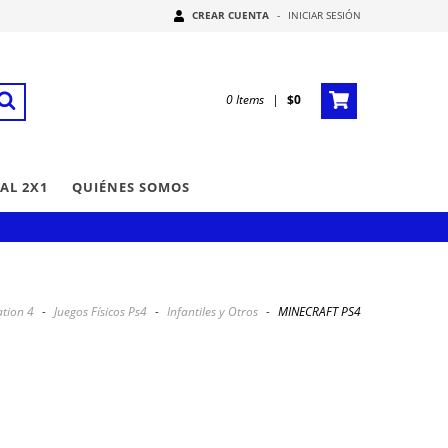
CREAR CUENTA
-
INICIAR SESIÓN
0
Items
|
$0
AL 2X1
QUIÉNES SOMOS
ation 4
-
Juegos Físicos Ps4
-
Infantiles y Otros
-
MINECRAFT PS4