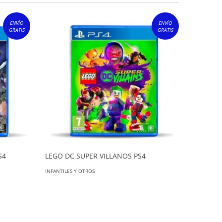
ENVÍO
ENVÍO
GRATIS
GRATIS
S4
LEGO DC SUPER VILLANOS PS4
Team So
INFANTILES Y OTROS
INFANTILES