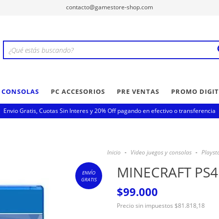
contacto@gamestore-shop.com
Y CONSOLAS
PC ACCESORIOS
PRE VENTAS
PROMO DIGIT
Envio Gratis, Cuotas Sin Interes y 20% Off pagando en efectivo o transferencia
Inicio
-
Video juegos y consolas
-
Playst
MINECRAFT PS4
ENVÍO
GRATIS
$99.000
Precio sin impuestos
$81.818,18