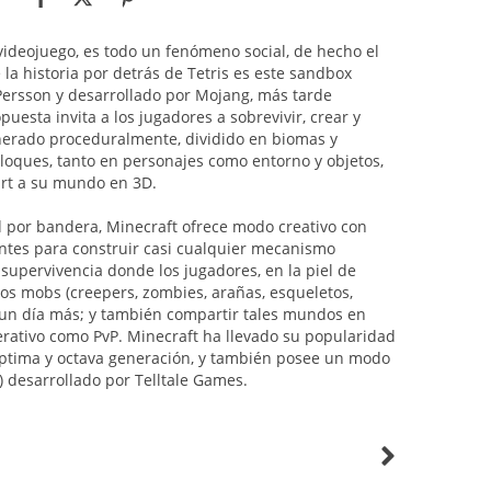
ideojuego, es todo un fenómeno social, de hecho el
a historia por detrás de Tetris es este sandbox
ersson y desarrollado por Mojang, más tarde
puesta invita a los jugadores a sobrevivir, crear y
erado proceduralmente, dividido en biomas y
oques, tanto en personajes como entorno y objetos,
 art a su mundo en 3D.
ad por bandera, Minecraft ofrece modo creativo con
ntes para construir casi cualquier mecanismo
upervivencia donde los jugadores, en la piel de
los mobs (creepers, zombies, arañas, esqueletos,
un día más; y también compartir tales mundos en
rativo como PvP. Minecraft ha llevado su popularidad
éptima y octava generación, y también posee un modo
) desarrollado por Telltale Games.