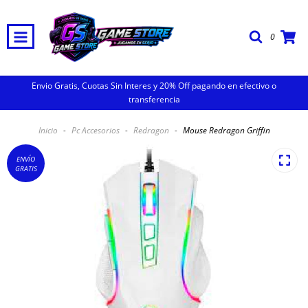
0
Envio Gratis, Cuotas Sin Interes y 20% Off pagando en efectivo o
transferencia
Inicio
-
Pc Accesorios
-
Redragon
-
Mouse Redragon Griffin
ENVÍO
GRATIS