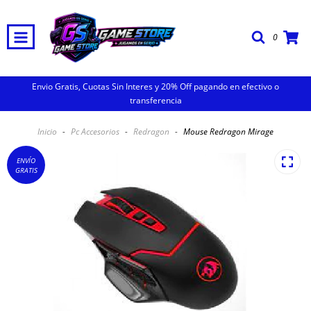
0
Envio Gratis, Cuotas Sin Interes y 20% Off pagando en efectivo o
transferencia
Inicio
-
Pc Accesorios
-
Redragon
-
Mouse Redragon Mirage
ENVÍO
GRATIS