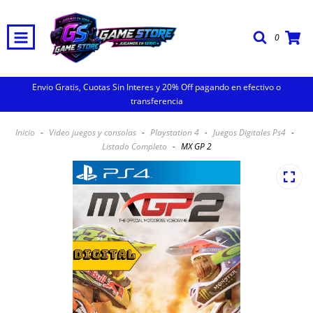
0
Envio Gratis, Cuotas Sin Interes y 20% Off pagando en efectivo o
transferencia
Inicio
-
Video juegos y consolas
-
Playstation 4
-
Juegos Digitales Ps4
-
Listado Completo
-
MX GP 2