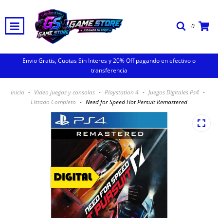
0
Envio Gratis, Cuotas Sin Interes y 20% Off pagando en efectivo o
transferencia
Inicio
-
Video juegos y consolas
-
Playstation 4
-
Juegos Digitales Ps4
-
Listado Completo
-
Need for Speed Hot Persuit Remastered