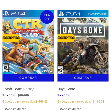
21
%
OFF
Crash Team Racing
Days Gone
$57.998
$72.998
$72.998
6
cuotas sin interés de
$9.666,33
6
cuotas sin interés de
$12.166,33
LISTADO COMPLETO
LISTADO COMPLETO