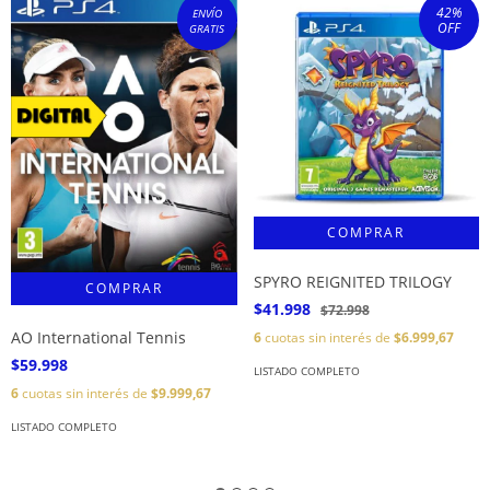
42
%
ENVÍO
OFF
GRATIS
SPYRO REIGNITED TRILOGY
$41.998
$72.998
AO International Tennis
6
cuotas sin interés de
$6.999,67
$59.998
LISTADO COMPLETO
6
cuotas sin interés de
$9.999,67
LISTADO COMPLETO