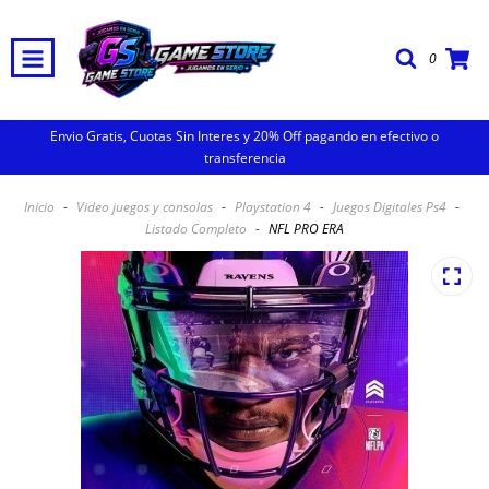
0
Envio Gratis, Cuotas Sin Interes y 20% Off pagando en efectivo o
transferencia
Inicio
-
Video juegos y consolas
-
Playstation 4
-
Juegos Digitales Ps4
-
Listado Completo
-
NFL PRO ERA