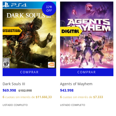
32
%
OFF
Dark Souls III
Agents of Mayhem
$69.998
$43.998
$102.998
6
cuotas sin interés de
$11.666,33
6
cuotas sin interés de
$7.333
LISTADO COMPLETO
LISTADO COMPLETO