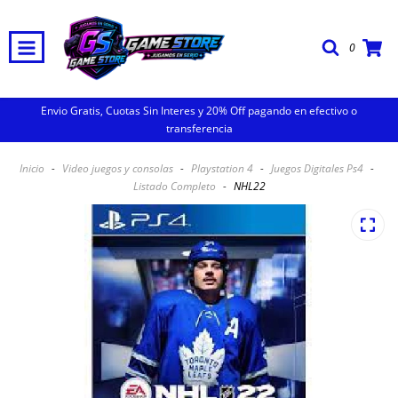
0
Envio Gratis, Cuotas Sin Interes y 20% Off pagando en efectivo o
transferencia
Inicio
-
Video juegos y consolas
-
Playstation 4
-
Juegos Digitales Ps4
-
Listado Completo
-
NHL22