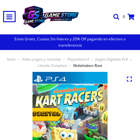
0
Envio Gratis, Cuotas Sin Interes y 20% Off pagando en efectivo o
transferencia
Inicio
-
Video juegos y consolas
-
Playstation 4
-
Juegos Digitales Ps4
-
Listado Completo
-
Nickelodeon Race