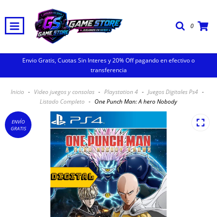
0
Envio Gratis, Cuotas Sin Interes y 20% Off pagando en efectivo o
transferencia
Inicio
-
Video juegos y consolas
-
Playstation 4
-
Juegos Digitales Ps4
-
Listado Completo
-
One Punch Man: A hero Nobody
ENVÍO
GRATIS