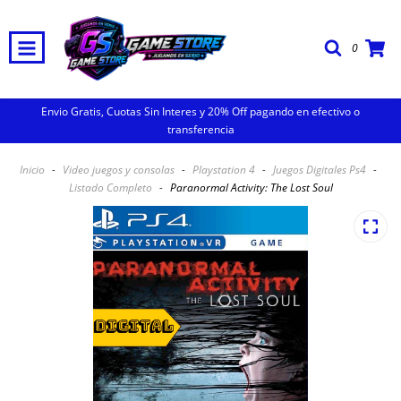
0
Envio Gratis, Cuotas Sin Interes y 20% Off pagando en efectivo o
transferencia
Inicio
-
Video juegos y consolas
-
Playstation 4
-
Juegos Digitales Ps4
-
Listado Completo
-
Paranormal Activity: The Lost Soul