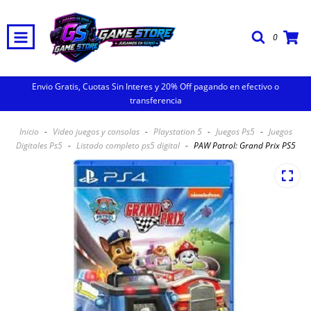
0
Envio Gratis, Cuotas Sin Interes y 20% Off pagando en efectivo o
transferencia
Inicio
-
Video juegos y consolas
-
Playstation 5
-
Juegos Ps5
-
Juegos
Digitales Ps5
-
Listado completo ps5 digital
-
PAW Patrol: Grand Prix PS5