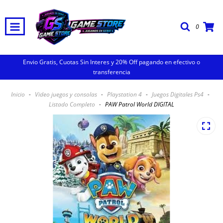
0
Envio Gratis, Cuotas Sin Interes y 20% Off pagando en efectivo o
transferencia
Inicio
-
Video juegos y consolas
-
Playstation 4
-
Juegos Digitales Ps4
-
Listado Completo
-
PAW Patrol World DIGITAL