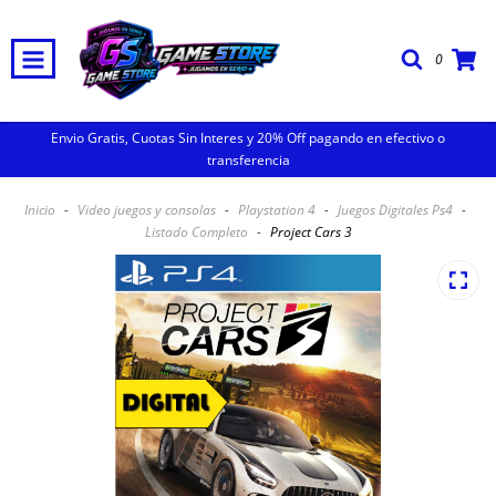
0
Envio Gratis, Cuotas Sin Interes y 20% Off pagando en efectivo o
transferencia
Inicio
-
Video juegos y consolas
-
Playstation 4
-
Juegos Digitales Ps4
-
Listado Completo
-
Project Cars 3