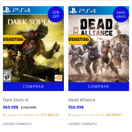
32
%
ENVÍO
OFF
GRATIS
Dark Souls III
Dead Alliance
$69.998
$59.998
$102.998
6
cuotas sin interés de
$11.666,33
6
cuotas sin interés de
$9.999,67
LISTADO COMPLETO
LISTADO COMPLETO