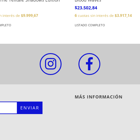
$23.502,84
n interés de
$9.999,67
6
cuotas sin interés de
$3.917,14
MPLETO
LISTADO COMPLETO
MÁS INFORMACIÓN