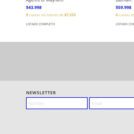
$43.998
$59.998
6
cuotas sin interés de
$7.333
6
cuotas si
LISTADO COMPLETO
LISTADO CO
NEWSLETTER