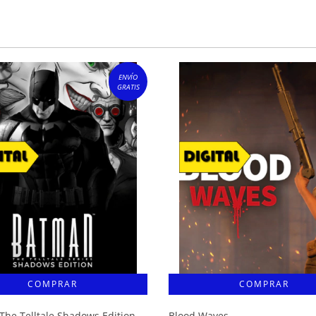
ENVÍO
GRATIS
The Telltale Shadows Edition
Blood Waves