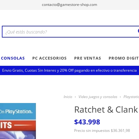
contacto@gamestore-shop.com
Y CONSOLAS
PC ACCESORIOS
PRE VENTAS
PROMO DIGIT
Envio Gratis, Cuotas Sin Interes y 20% Off pagando en efectivo o transferencia
Inicio
-
Video juegos y consolas
-
Playstati
Ratchet & Clank
$43.998
Precio sin impuestos
$36.361,98