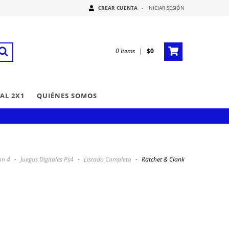
CREAR CUENTA
-
INICIAR SESIÓN
0
Items
|
$0
AL 2X1
QUIÉNES SOMOS
on 4
-
Juegos Digitales Ps4
-
Listado Completo
-
Ratchet & Clank