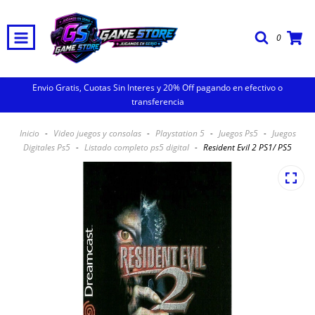
0
Envio Gratis, Cuotas Sin Interes y 20% Off pagando en efectivo o
transferencia
Inicio
-
Video juegos y consolas
-
Playstation 5
-
Juegos Ps5
-
Juegos
Digitales Ps5
-
Listado completo ps5 digital
-
Resident Evil 2 PS1/ PS5