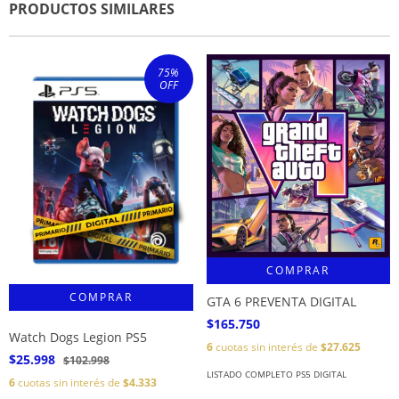
PRODUCTOS SIMILARES
75
%
OFF
COMPRAR
GTA 6 PREVENTA DIGITAL
$165.750
Watch Dogs Legion PS5
6
cuotas sin interés de
$27.625
$25.998
$102.998
LISTADO COMPLETO PS5 DIGITAL
6
cuotas sin interés de
$4.333