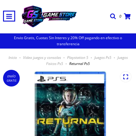
0
Envio Gratis, Cuotas Sin Interes y 20% Off pagando en efectivo o
transferencia
Inicio
-
Video juegos y consolas
-
Playstation 5
-
Juegos Ps5
-
Juegos
Fisicos Ps5
-
Returnal Ps5
ENVÍO
GRATIS