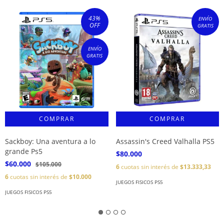
43
%
ENVÍO
OFF
GRATIS
ENVÍO
GRATIS
Sackboy: Una aventura a lo
Assassin's Creed Valhalla PS5
grande Ps5
$80.000
$60.000
$105.000
6
cuotas sin interés de
$13.333,33
6
cuotas sin interés de
$10.000
JUEGOS FISICOS PS5
JUEGOS FISICOS PS5