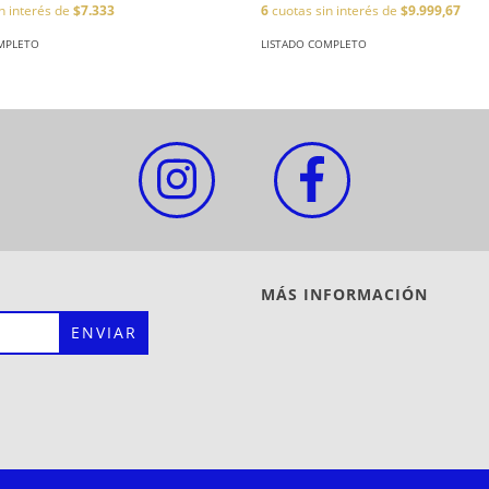
n interés de
$7.333
6
cuotas sin interés de
$9.999,67
MPLETO
LISTADO COMPLETO
MÁS INFORMACIÓN