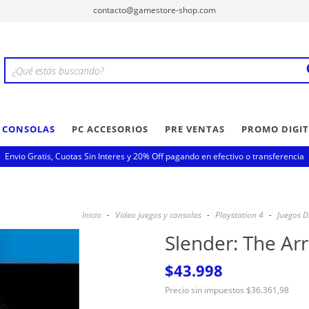
contacto@gamestore-shop.com
Y CONSOLAS
PC ACCESORIOS
PRE VENTAS
PROMO DIGIT
Envio Gratis, Cuotas Sin Interes y 20% Off pagando en efectivo o transferencia
Inicio
-
Video juegos y consolas
-
Playstation 4
-
Juegos D
Slender: The Arr
$43.998
Precio sin impuestos
$36.361,98