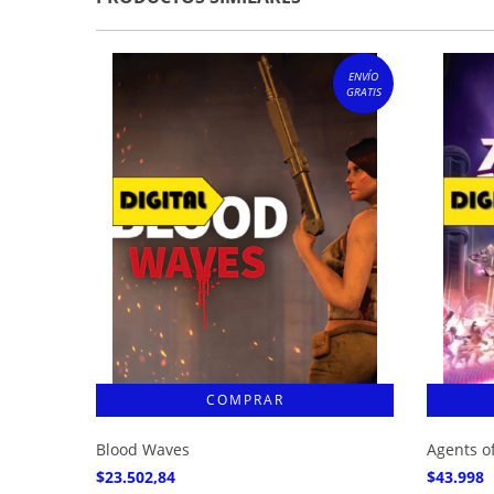
ENVÍO
GRATIS
Blood Waves
Agents 
$23.502,84
$43.998