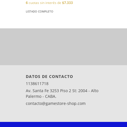
6
cuotas sin interés de
$7.333
6
cuotas s
LISTADO COMPLETO
LISTADO C
DATOS DE CONTACTO
1138611718
Av. Santa Fe 3253 Piso 2 St: 2004 - Alto
Palermo - CABA.
contacto@gamestore-shop.com