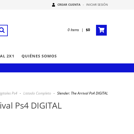
CREAR CUENTA
-
INICIAR SESIÓN
0
Items
|
$0
AL 2X1
QUIÉNES SOMOS
igitales Ps4
-
Listado Completo
-
Slender: The Arrival Ps4 DIGITAL
ival Ps4 DIGITAL