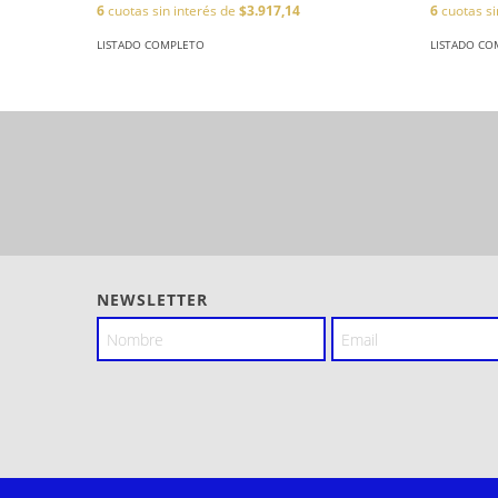
6
cuotas sin interés de
$3.917,14
6
cuotas si
LISTADO COMPLETO
LISTADO CO
NEWSLETTER