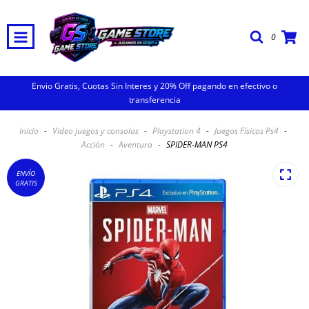
0
Envio Gratis, Cuotas Sin Interes y 20% Off pagando en efectivo o
transferencia
Inicio
-
Video juegos y consolas
-
Playstation 4
-
Juegos Físicos Ps4
-
Acción
-
Aventura
-
SPIDER-MAN PS4
ENVÍO
GRATIS