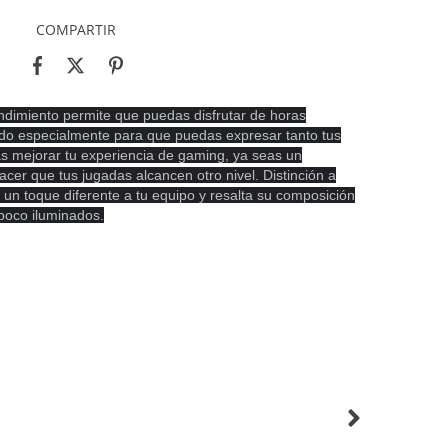
COMPARTIR
ndimiento permite que puedas disfrutar de horas
ñado especialmente para que puedas
expresar tanto tus
ás mejorar tu experiencia de gaming, ya seas un
acer que tus jugadas alcancen otro nivel. Distinción a
a un toque diferente a tu equipo y resalta su composición
poco iluminados.