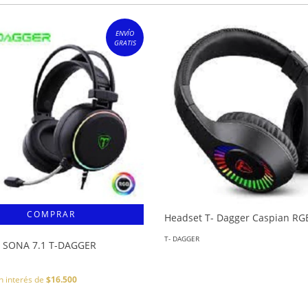
ENVÍO
GRATIS
Headset T- Dagger Caspian RG
T- DAGGER
 SONA 7.1 T-DAGGER
n interés de
$16.500