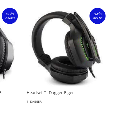
ENVÍO
ENVÍO
GRATIS
GRATIS
B
Headset T- Dagger Eiger
Mouse T
T- DAGGER
T- DAGGER