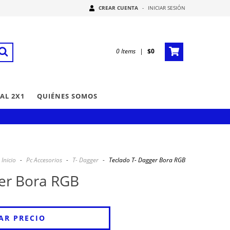
CREAR CUENTA
-
INICIAR SESIÓN
0
Items
|
$0
AL 2X1
QUIÉNES SOMOS
Inicio
-
Pc Accesorios
-
T- Dagger
-
Teclado T- Dagger Bora RGB
ger Bora RGB