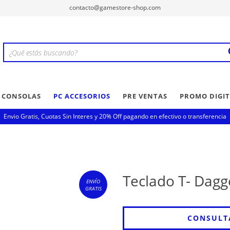
contacto@gamestore-shop.com
Y CONSOLAS
PC ACCESORIOS
PRE VENTAS
PROMO DIGIT
Envio Gratis, Cuotas Sin Interes y 20% Off pagando en efectivo o transferencia
Teclado T- Dag
ENVÍO
GRATIS