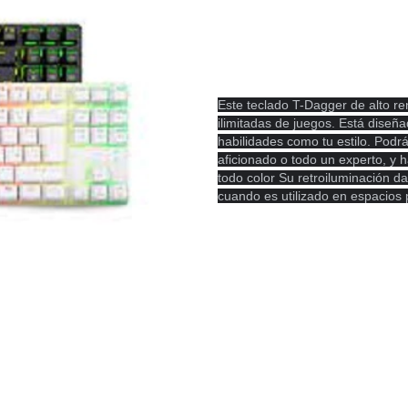
Este teclado T-Dagger de alto re
ilimitadas de juegos. Está dise
habilidades como tu estilo. Podr
aficionado o todo un experto, y h
todo color Su retroiluminación d
cuando es utilizado en espacios 