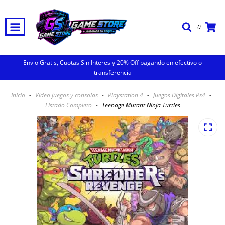
0
Envio Gratis, Cuotas Sin Interes y 20% Off pagando en efectivo o
transferencia
Inicio
-
Video juegos y consolas
-
Playstation 4
-
Juegos Digitales Ps4
-
Listado Completo
-
Teenage Mutant Ninja Turtles