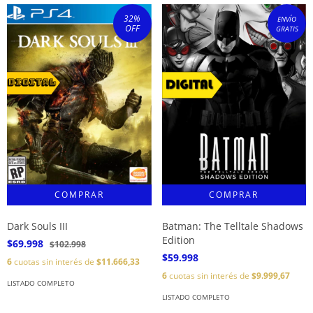
32
%
ENVÍO
OFF
GRATIS
Dark Souls III
Batman: The Telltale Shadows
Edition
$69.998
$102.998
$59.998
6
cuotas sin interés de
$11.666,33
6
cuotas sin interés de
$9.999,67
LISTADO COMPLETO
LISTADO COMPLETO