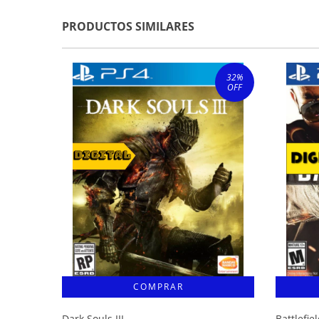
PRODUCTOS SIMILARES
32
%
OFF
Dark Souls III
Battlefie