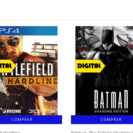
ld Hardline
Batman: The Telltale Shadows 