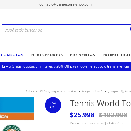
contacto@gamestore-shop.com
Y CONSOLAS
PC ACCESORIOS
PRE VENTAS
PROMO DIGIT
Envio Gratis, Cuotas Sin Interes y 20% Off pagando en efectivo o transferencia
Inicio
-
Video juegos y consolas
-
Playstation 4
-
Juegos Digital
Tennis World To
75
%
OFF
$25.998
$102.998
Precio sin impuestos
$21.485,95