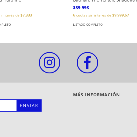
$59.998
n interés de
$7.333
6
cuotas sin interés de
$9.999,67
MPLETO
LISTADO COMPLETO
MÁS INFORMACIÓN