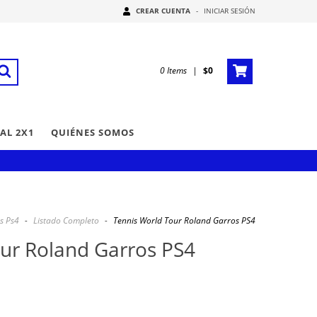
CREAR CUENTA
-
INICIAR SESIÓN
0
Items
|
$0
AL 2X1
QUIÉNES SOMOS
es Ps4
-
Listado Completo
-
Tennis World Tour Roland Garros PS4
ur Roland Garros PS4