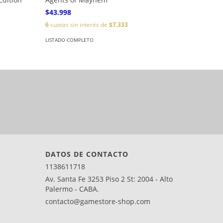
$43.998
$72.998
6
cuotas sin interés de
$7.333
6
cuotas s
LISTADO COMPLETO
LISTADO C
DATOS DE CONTACTO
1138611718
Av. Santa Fe 3253 Piso 2 St: 2004 - Alto
Palermo - CABA.
contacto@gamestore-shop.com