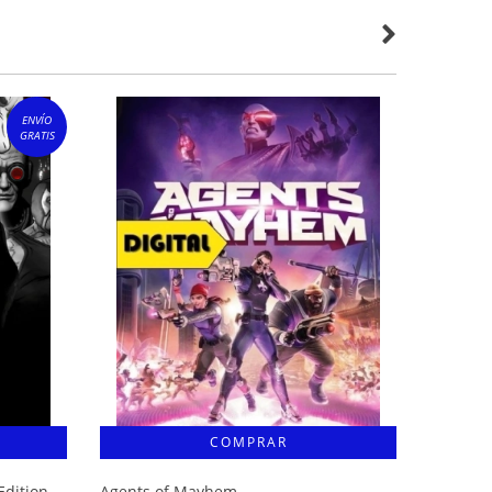
ENVÍO
GRATIS
Edition
Agents of Mayhem
Days Go