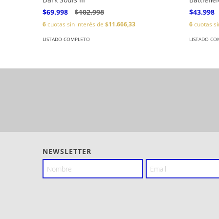
$69.998
$102.998
$43.998
6
cuotas sin interés de
$11.666,33
6
cuotas si
LISTADO COMPLETO
LISTADO CO
NEWSLETTER