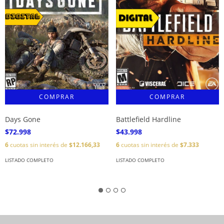
Days Gone
Battlefield Hardline
$72.998
$43.998
6
cuotas sin interés de
$12.166,33
6
cuotas sin interés de
$7.333
LISTADO COMPLETO
LISTADO COMPLETO