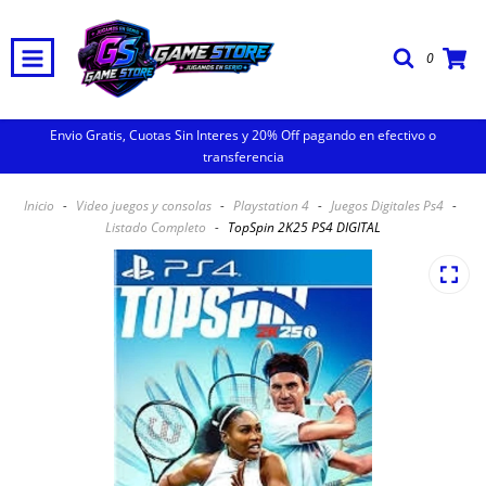
0
Envio Gratis, Cuotas Sin Interes y 20% Off pagando en efectivo o
transferencia
Inicio
-
Video juegos y consolas
-
Playstation 4
-
Juegos Digitales Ps4
-
Listado Completo
-
TopSpin 2K25 PS4 DIGITAL