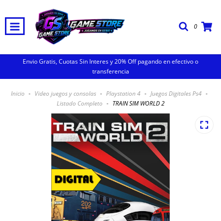
0
Envio Gratis, Cuotas Sin Interes y 20% Off pagando en efectivo o
transferencia
Inicio
-
Video juegos y consolas
-
Playstation 4
-
Juegos Digitales Ps4
-
Listado Completo
-
TRAIN SIM WORLD 2