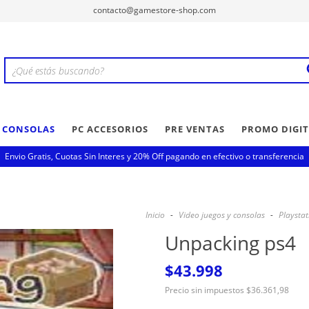
contacto@gamestore-shop.com
Y CONSOLAS
PC ACCESORIOS
PRE VENTAS
PROMO DIGIT
Envio Gratis, Cuotas Sin Interes y 20% Off pagando en efectivo o transferencia
Inicio
-
Video juegos y consolas
-
Playstat
Unpacking ps4
$43.998
Precio sin impuestos
$36.361,98