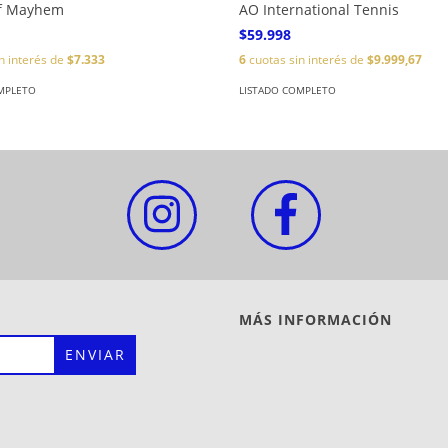
of Mayhem
AO International Tennis
$59.998
n interés de
$7.333
6
cuotas sin interés de
$9.999,67
MPLETO
LISTADO COMPLETO
MÁS INFORMACIÓN