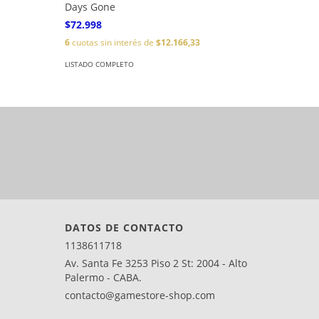
Days Gone
Battlefi
$72.998
$43.998
6
cuotas sin interés de
$12.166,33
6
cuotas s
LISTADO COMPLETO
LISTADO C
DATOS DE CONTACTO
1138611718
Av. Santa Fe 3253 Piso 2 St: 2004 - Alto
Palermo - CABA.
contacto@gamestore-shop.com