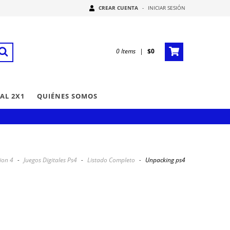
CREAR CUENTA
-
INICIAR SESIÓN
0
Items
|
$0
AL 2X1
QUIÉNES SOMOS
ion 4
-
Juegos Digitales Ps4
-
Listado Completo
-
Unpacking ps4