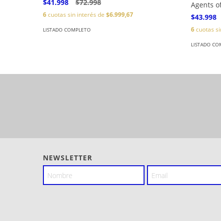
$41.998
$72.998
Agents 
6
cuotas sin interés de
$6.999,67
$43.998
6
cuotas si
LISTADO COMPLETO
LISTADO CO
NEWSLETTER