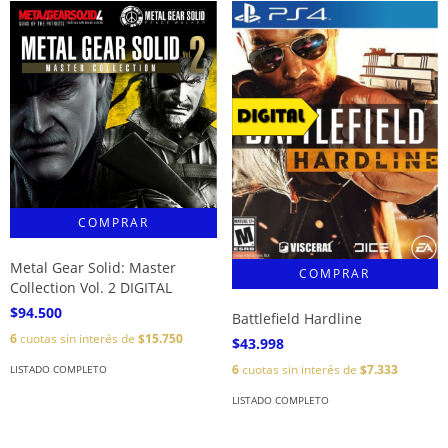
Metal Gear Solid: Master
Collection Vol. 2 DIGITAL
$94.500
Battlefield Hardline
6
cuotas sin interés de
$15.750
$43.998
6
cuotas sin interés de
$7.333
LISTADO COMPLETO
LISTADO COMPLETO