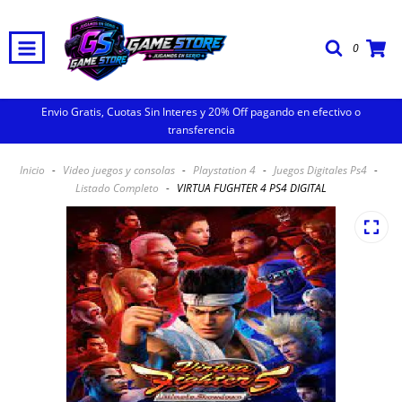
0
Envio Gratis, Cuotas Sin Interes y 20% Off pagando en efectivo o
transferencia
Inicio
-
Video juegos y consolas
-
Playstation 4
-
Juegos Digitales Ps4
-
Listado Completo
-
VIRTUA FUGHTER 4 PS4 DIGITAL