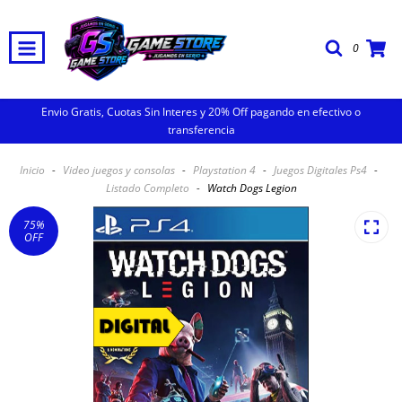
0
Envio Gratis, Cuotas Sin Interes y 20% Off pagando en efectivo o
transferencia
Inicio
-
Video juegos y consolas
-
Playstation 4
-
Juegos Digitales Ps4
-
Listado Completo
-
Watch Dogs Legion
75
%
OFF