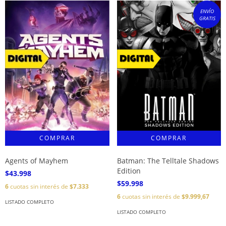
ENVÍO
GRATIS
Agents of Mayhem
Batman: The Telltale Shadows
Edition
$43.998
$59.998
6
cuotas sin interés de
$7.333
6
cuotas sin interés de
$9.999,67
LISTADO COMPLETO
LISTADO COMPLETO