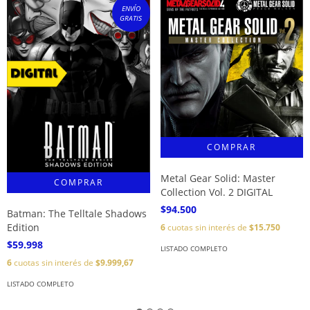
ENVÍO
GRATIS
Metal Gear Solid: Master
Collection Vol. 2 DIGITAL
$94.500
Batman: The Telltale Shadows
Edition
6
cuotas sin interés de
$15.750
$59.998
LISTADO COMPLETO
6
cuotas sin interés de
$9.999,67
LISTADO COMPLETO