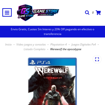
0
Envio Gratis, Cuotas Sin Interes y 20% Off pagando en efectivo o
transferencia
Inicio
-
Video juegos y consolas
-
Playstation 4
-
Juegos Digitales Ps4
-
Listado Completo
-
Werewolf the apocalypse