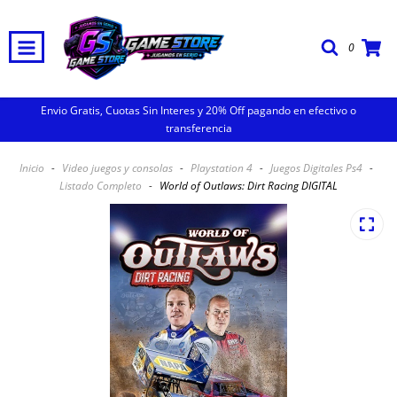
0
Envio Gratis, Cuotas Sin Interes y 20% Off pagando en efectivo o
transferencia
Inicio
-
Video juegos y consolas
-
Playstation 4
-
Juegos Digitales Ps4
-
Listado Completo
-
World of Outlaws: Dirt Racing DIGITAL