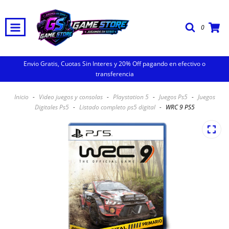
0
Envio Gratis, Cuotas Sin Interes y 20% Off pagando en efectivo o
transferencia
Inicio
-
Video juegos y consolas
-
Playstation 5
-
Juegos Ps5
-
Juegos
Digitales Ps5
-
Listado completo ps5 digital
-
WRC 9 PS5