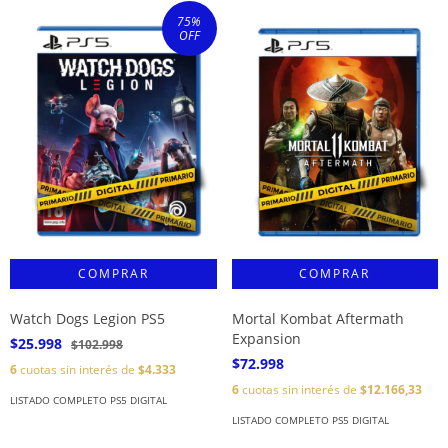
75
%
OFF
Watch Dogs Legion PS5
Mortal Kombat Aftermath
Expansion
$25.998
$102.998
$72.998
6
cuotas sin interés de
$4.333
6
cuotas sin interés de
$12.166,33
LISTADO COMPLETO PS5 DIGITAL
LISTADO COMPLETO PS5 DIGITAL