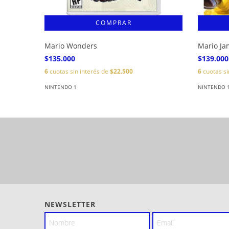
Mario Wonders
Mario J
$135.000
$139.000
6
cuotas sin interés de
$22.500
6
cuotas si
NINTENDO 1
NINTENDO 
NEWSLETTER