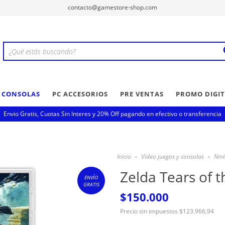
contacto@gamestore-shop.com
Y CONSOLAS
PC ACCESORIOS
PRE VENTAS
PROMO DIGIT
Envio Gratis, Cuotas Sin Interes y 20% Off pagando en efectivo o transferencia
Inicio
-
Video juegos y consolas
-
Nin
Zelda Tears of 
ENVÍO
GRATIS
$150.000
Precio sin impuestos
$123.966,94