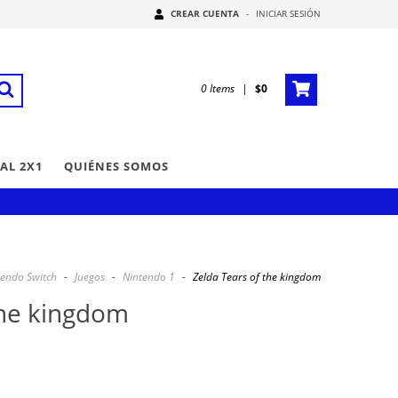
CREAR CUENTA
-
INICIAR SESIÓN
0
Items
|
$0
AL 2X1
QUIÉNES SOMOS
tendo Switch
-
Juegos
-
Nintendo 1
-
Zelda Tears of the kingdom
the kingdom