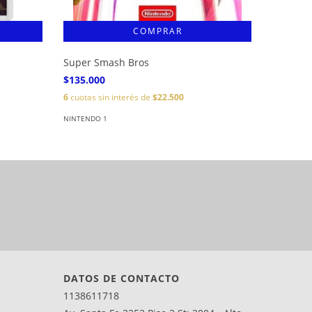
Super Smash Bros
Mario y 
$135.000
$140.00
6
cuotas sin interés de
$22.500
6
cuotas s
NINTENDO 1
NINTENDO 
DATOS DE CONTACTO
1138611718