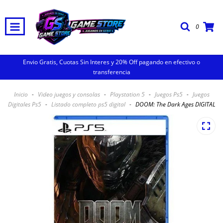
0
Envio Gratis, Cuotas Sin Interes y 20% Off pagando en efectivo o
transferencia
Inicio
-
Video juegos y consolas
-
Playstation 5
-
Juegos Ps5
-
Juegos
Digitales Ps5
-
Listado completo ps5 digital
-
DOOM: The Dark Ages DIGITAL