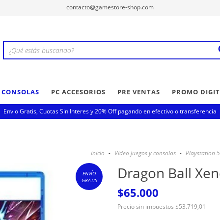
contacto@gamestore-shop.com
Y CONSOLAS
PC ACCESORIOS
PRE VENTAS
PROMO DIGIT
Envio Gratis, Cuotas Sin Interes y 20% Off pagando en efectivo o transferencia
Inicio
-
Video juegos y consolas
-
Playstation 5
Dragon Ball Xen
ENVÍO
GRATIS
$65.000
Precio sin impuestos
$53.719,01