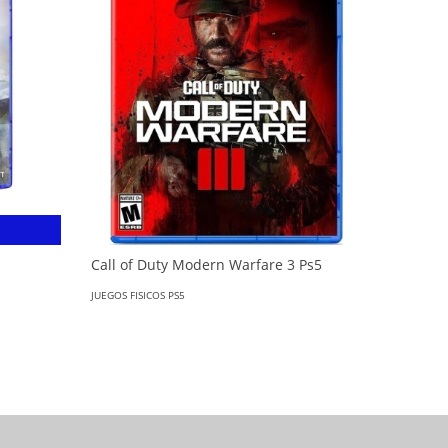
Call of 
Call of Duty Modern Warfare 3 Ps5
JUEGOS FIS
JUEGOS FISICOS PS5