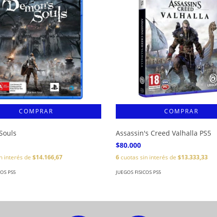
Souls
Assassin's Creed Valhalla PS5
$80.000
n interés de
$14.166,67
6
cuotas sin interés de
$13.333,33
COS PS5
JUEGOS FISICOS PS5