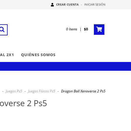
CREAR CUENTA
-
INICIAR SESIÓN
0
Items
|
$0
AL 2X1
QUIÉNES SOMOS
-
Juegos Ps5
-
Juegos Fisicos Ps5
-
Dragon Ball Xenoverse 2 Ps5
overse 2 Ps5