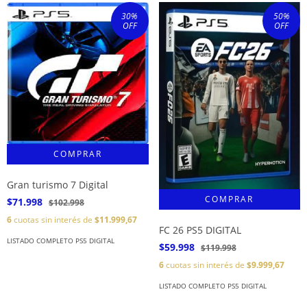
30
%
50
%
OFF
OFF
Gran turismo 7 Digital
$71.998
$102.998
6
cuotas sin interés de
$11.999,67
FC 26 PS5 DIGITAL
LISTADO COMPLETO PS5 DIGITAL
$59.998
$119.998
6
cuotas sin interés de
$9.999,67
LISTADO COMPLETO PS5 DIGITAL