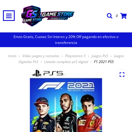
0
Envio Gratis, Cuotas Sin Interes y 20% Off pagando en efectivo o
transferencia
Inicio
-
Video juegos y consolas
-
Playstation 5
-
Juegos Ps5
-
Juegos
Digitales Ps5
-
Listado completo ps5 digital
-
F1 2021 PS5