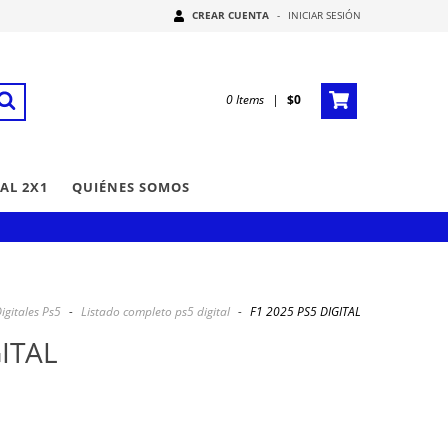
CREAR CUENTA
-
INICIAR SESIÓN
0
Items
|
$0
AL 2X1
QUIÉNES SOMOS
igitales Ps5
-
Listado completo ps5 digital
-
F1 2025 PS5 DIGITAL
GITAL