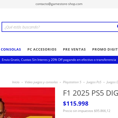
contacto@gamestore-shop.com
Y CONSOLAS
PC ACCESORIOS
PRE VENTAS
PROMO DIGIT
Envio Gratis, Cuotas Sin Interes y 20% Off pagando en efectivo o transferencia
Inicio
-
Video juegos y consolas
-
Playstation 5
-
Juegos Ps5
-
Juegos D
F1 2025 PS5 DI
$115.998
Precio sin impuestos
$95.866,12