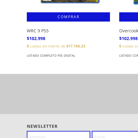
WRC 9 PS5
Overcook
$102.998
$102.998
6
cuotas sin interés de
$17.166,33
6
cuotas si
LISTADO COMPLETO PS5 DIGITAL
LISTADO CO
NEWSLETTER