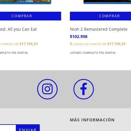
ed: All you Can Eat
Nioh 2 Remastered Complete
$102.998
n interés de
$17.166,33
6
cuotas sin interés de
$17.166,33
MPLETO PS5 DIGITAL
LISTADO COMPLETO PS5 DIGITAL
MÁS INFORMACIÓN