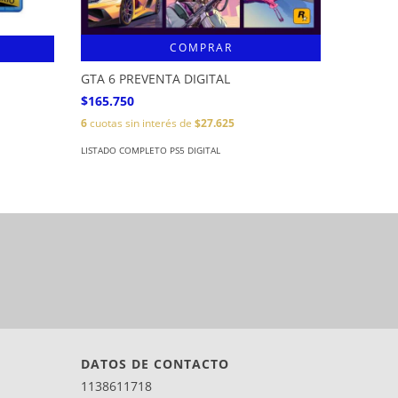
COMPRAR
GTA 6 PREVENTA DIGITAL
Sackboy
$165.750
$102.99
6
cuotas sin interés de
$27.625
6
cuotas s
LISTADO COMPLETO PS5 DIGITAL
LISTADO CO
DATOS DE CONTACTO
1138611718