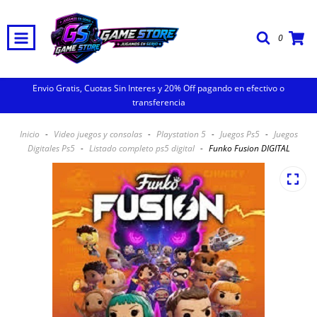
0
Envio Gratis, Cuotas Sin Interes y 20% Off pagando en efectivo o
transferencia
Inicio
-
Video juegos y consolas
-
Playstation 5
-
Juegos Ps5
-
Juegos
Digitales Ps5
-
Listado completo ps5 digital
-
Funko Fusion DIGITAL