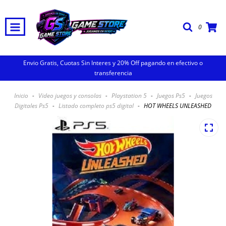
0
Envio Gratis, Cuotas Sin Interes y 20% Off pagando en efectivo o
transferencia
Inicio
-
Video juegos y consolas
-
Playstation 5
-
Juegos Ps5
-
Juegos
Digitales Ps5
-
Listado completo ps5 digital
-
HOT WHEELS UNLEASHED