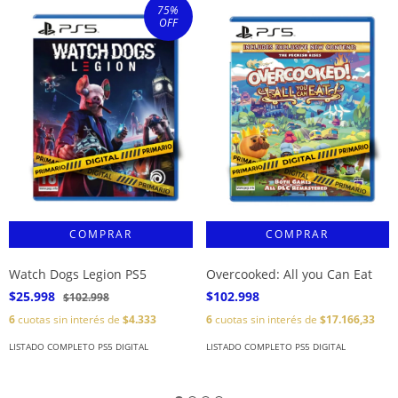
75
%
OFF
Watch Dogs Legion PS5
Overcooked: All you Can Eat
$25.998
$102.998
$102.998
6
cuotas sin interés de
$4.333
6
cuotas sin interés de
$17.166,33
LISTADO COMPLETO PS5 DIGITAL
LISTADO COMPLETO PS5 DIGITAL