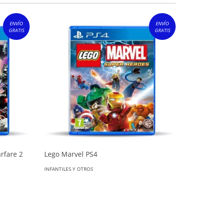
ENVÍO
ENVÍO
GRATIS
GRATIS
rfare 2
Lego Marvel PS4
Lego Wo
INFANTILES Y OTROS
INFANTILES