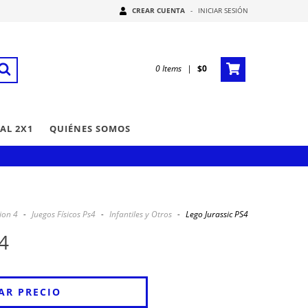
CREAR CUENTA
-
INICIAR SESIÓN
0
Items
|
$0
AL 2X1
QUIÉNES SOMOS
ion 4
-
Juegos Físicos Ps4
-
Infantiles y Otros
-
Lego Jurassic PS4
4