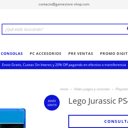
contacto@gamestore-shop.com
Y CONSOLAS
PC ACCESORIOS
PRE VENTAS
PROMO DIGIT
Envio Gratis, Cuotas Sin Interes y 20% Off pagando en efectivo o transferencia
Inicio
-
Video juegos y consolas
-
Playstat
Lego Jurassic PS
ENVÍO
GRATIS