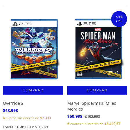
50
%
OFF
Override 2
Marvel Spiderman: Miles
Morales
$43.998
$50.998
$102.998
6
cuotas sin interés de
$7.333
6
cuotas sin interés de
$8.499,67
LISTADO COMPLETO PS5 DIGITAL