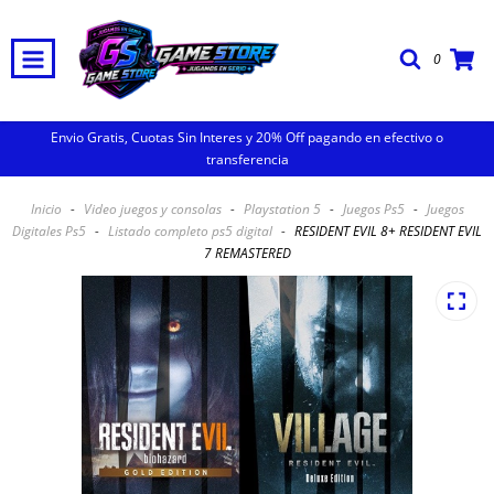
0
Envio Gratis, Cuotas Sin Interes y 20% Off pagando en efectivo o
transferencia
Inicio
-
Video juegos y consolas
-
Playstation 5
-
Juegos Ps5
-
Juegos
Digitales Ps5
-
Listado completo ps5 digital
-
RESIDENT EVIL 8+ RESIDENT EVIL
7 REMASTERED