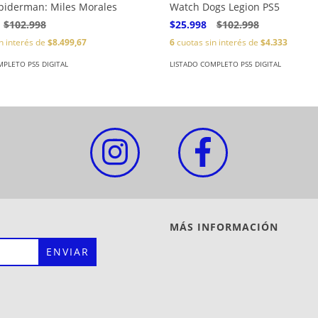
piderman: Miles Morales
Watch Dogs Legion PS5
$102.998
$25.998
$102.998
n interés de
$8.499,67
6
cuotas sin interés de
$4.333
MPLETO PS5 DIGITAL
LISTADO COMPLETO PS5 DIGITAL
MÁS INFORMACIÓN