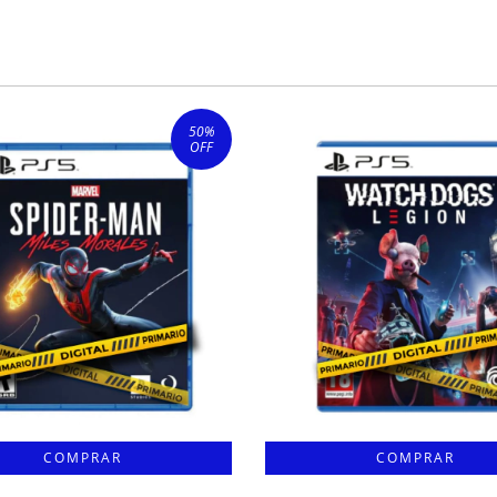
50
%
OFF