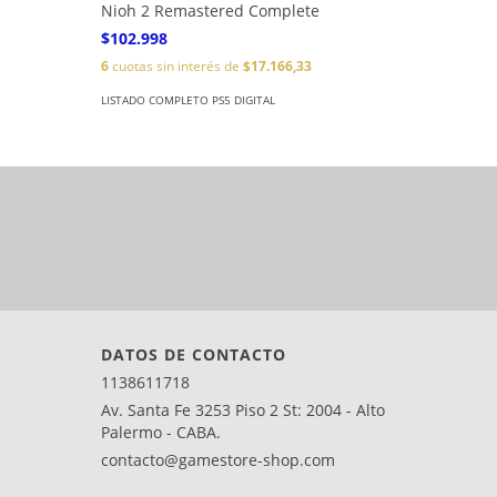
Nioh 2 Remastered Complete
Mortal 
$102.998
$72.998
6
cuotas sin interés de
$17.166,33
6
cuotas s
LISTADO COMPLETO PS5 DIGITAL
LISTADO CO
DATOS DE CONTACTO
1138611718
Av. Santa Fe 3253 Piso 2 St: 2004 - Alto
Palermo - CABA.
contacto@gamestore-shop.com