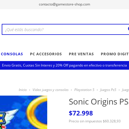
contacto@gamestore-shop.com
Y CONSOLAS
PC ACCESORIOS
PRE VENTAS
PROMO DIGIT
Envio Gratis, Cuotas Sin Interes y 20% Off pagando en efectivo o transferencia
Inicio
-
Video juegos y consolas
-
Playstation 5
-
Juegos Ps5
-
Jueg
Sonic Origins P
$72.998
Precio sin impuestos
$60.328,93