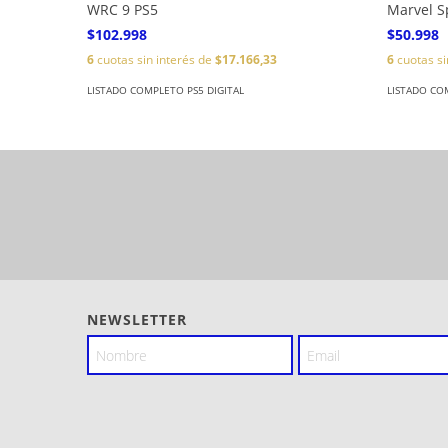
WRC 9 PS5
Marvel S
$102.998
$50.998
6
cuotas sin interés de
$17.166,33
6
cuotas si
LISTADO COMPLETO PS5 DIGITAL
LISTADO CO
NEWSLETTER