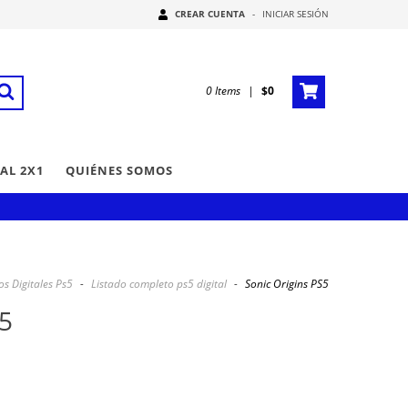
CREAR CUENTA
-
INICIAR SESIÓN
0
Items
|
$0
AL 2X1
QUIÉNES SOMOS
os Digitales Ps5
-
Listado completo ps5 digital
-
Sonic Origins PS5
S5