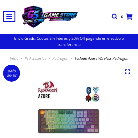
0
Envio Gratis, Cuotas Sin Interes y 20% Off pagando en efectivo o
transferencia
Inicio
-
Pc Accesorios
-
Redragon
-
Teclado Azure Wireless Redragon
ENVÍO
GRATIS