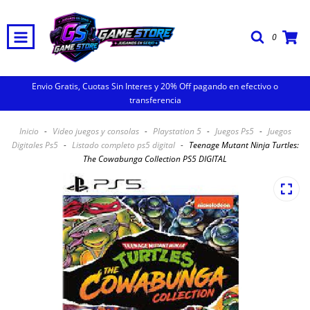
0
Envio Gratis, Cuotas Sin Interes y 20% Off pagando en efectivo o
transferencia
Inicio
-
Video juegos y consolas
-
Playstation 5
-
Juegos Ps5
-
Juegos
Digitales Ps5
-
Listado completo ps5 digital
-
Teenage Mutant Ninja Turtles:
The Cowabunga Collection PS5 DIGITAL