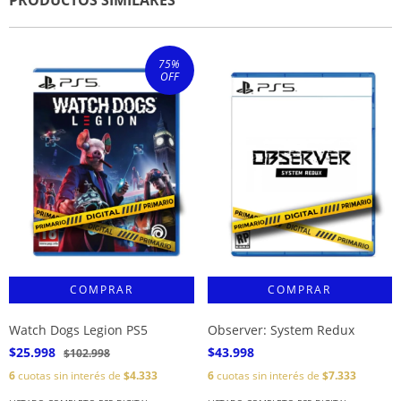
PRODUCTOS SIMILARES
75
%
OFF
Watch Dogs Legion PS5
Observer: System Redux
$25.998
$43.998
$102.998
6
cuotas sin interés de
$4.333
6
cuotas sin interés de
$7.333