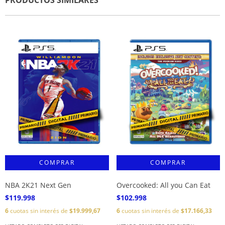
PRODUCTOS SIMILARES
NBA 2K21 Next Gen
Overcooked: All you Can Eat
$119.998
$102.998
6
cuotas sin interés de
$19.999,67
6
cuotas sin interés de
$17.166,33