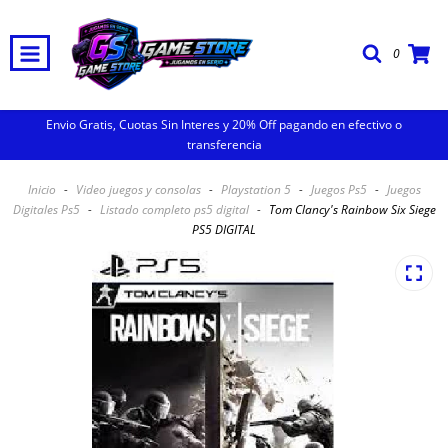
0
Envio Gratis, Cuotas Sin Interes y 20% Off pagando en efectivo o
transferencia
Inicio
-
Video juegos y consolas
-
Playstation 5
-
Juegos Ps5
-
Juegos
Digitales Ps5
-
Listado completo ps5 digital
-
Tom Clancy's Rainbow Six Siege
PS5 DIGITAL