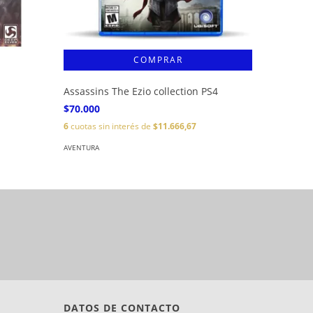
Assassins The Ezio collection PS4
Assassin
$70.000
$60.000
6
cuotas sin interés de
$11.666,67
6
cuotas s
AVENTURA
AVENTURA
DATOS DE CONTACTO