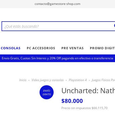
contacto@gamestore-shop.com
Y CONSOLAS
PC ACCESORIOS
PRE VENTAS
PROMO DIGIT
Envio Gratis, Cuotas Sin Interes y 20% Off pagando en efectivo o transferencia
Inicio
-
Video juegos y consolas
-
Playstation 4
-
Juegos Físicos Ps
Uncharted: Nath
ENVÍO
GRATIS
$80.000
Precio sin impuestos
$66.115,70