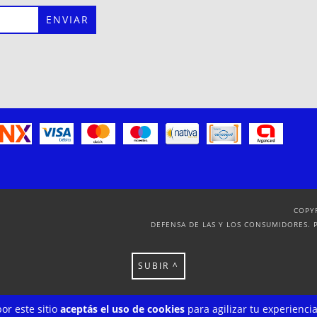
COPY
DEFENSA DE LAS Y LOS CONSUMIDORES. 
SUBIR ^
or este sitio
aceptás el uso de cookies
para agilizar tu experienci