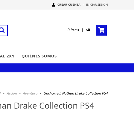
CREAR CUENTA
-
INICIAR SESIÓN
0
Items
|
$0
AL 2X1
QUIÉNES SOMOS
4
-
Acción
-
Aventura
-
Uncharted: Nathan Drake Collection PS4
an Drake Collection PS4