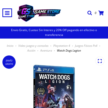
0
Envio Gratis, Cuotas Sin Interes y 20% Off pagando en efectivo o
transferencia
Inicio
-
Video juegos y consolas
-
Playstation 4
-
Juegos Físicos Ps4
-
Acción
-
Aventura
-
Watch Dogs Legion
ENVÍO
GRATIS