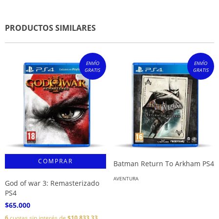
PRODUCTOS SIMILARES
ENVÍO
ENVÍO
GRATIS
GRATIS
Batman Return To Arkham PS4
AVENTURA
God of war 3: Remasterizado
PS4
$65.000
6
cuotas sin interés de
$10.833,33