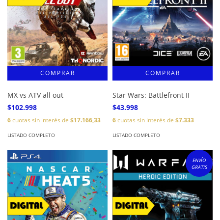
MX vs ATV all out
Star Wars: Battlefront II
$102.998
$43.998
6
cuotas sin interés de
$17.166,33
6
cuotas sin interés de
$7.333
LISTADO COMPLETO
LISTADO COMPLETO
ENVÍO
GRATIS