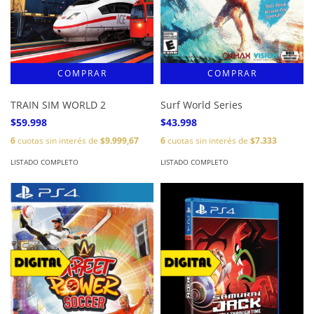
TRAIN SIM WORLD 2
Surf World Series
$59.998
$43.998
6
cuotas sin interés de
$9.999,67
6
cuotas sin interés de
$7.333
LISTADO COMPLETO
LISTADO COMPLETO