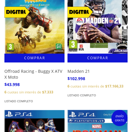
Offroad Racing - Buggy X ATV
Madden 21
X Moto
$102.998
$43.998
6
cuotas sin interés de
$17.166,33
6
cuotas sin interés de
$7.333
LISTADO COMPLETO
LISTADO COMPLETO
ENVÍO
GRATIS