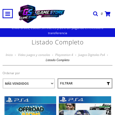
0
Envio Gratis, Cuotas Sin Interes y 20% Off pagando en efectivo o
transferencia
Listado Completo
Inicio
-
Video juegos y consolas
-
Playstation 4
-
Juegos Digitales Ps4
-
Listado Completo
Ordenar por
FILTRAR