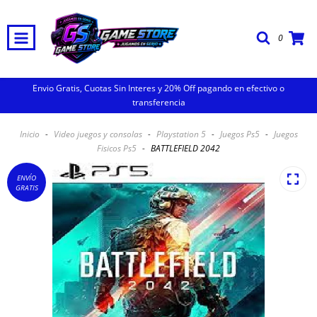
0
Envio Gratis, Cuotas Sin Interes y 20% Off pagando en efectivo o
transferencia
Inicio
-
Video juegos y consolas
-
Playstation 5
-
Juegos Ps5
-
Juegos
Fisicos Ps5
-
BATTLEFIELD 2042
ENVÍO
GRATIS